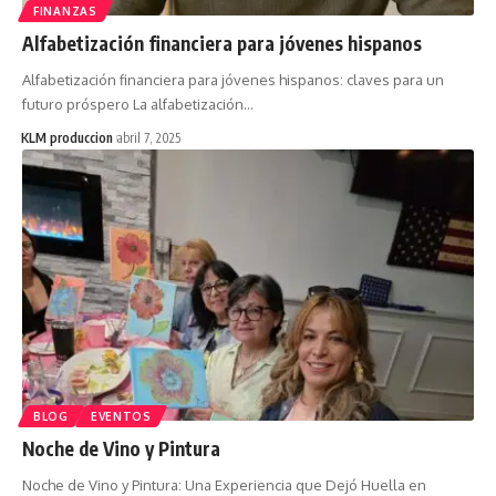
FINANZAS
Alfabetización financiera para jóvenes hispanos
Alfabetización financiera para jóvenes hispanos: claves para un
futuro próspero La alfabetización…
KLM produccion
abril 7, 2025
BLOG
EVENTOS
Noche de Vino y Pintura
Noche de Vino y Pintura: Una Experiencia que Dejó Huella en